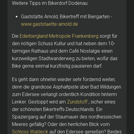
Weitere Tipps im Bikerdorf Dodenau:
Gaststätte Arnold, Bikertreff mit Biergarten -
www.gaststaette-arnold.de
Die
Ederbergland-Metropole Frankenberg
sorgt für
den nötigen Schuss Kultur und hat neben dem 10-
türmigen Rathaus und dem Café Nostalgie einen
kurzweiligen Stadtwanderweg zu bieten, wofür das
Bike gerne einmal kurzfristig pausieren darf.
Es geht dann ohnehin wieder sehr fordernd weiter,
denn die grandiose Asphaltpiste über Bad Wildungen
zum Edersee verlangt ordentlich Kondition hinterm
Lenker.
Gestoppt wird am
Zündstoff
, sicher eines
der schönsten Bikertreffs Deutschlands.
Ein
Spaziergang auf der Staumauer des nordhessischen
Meeres gefällig?
Oder den herrlichen Blick vom
Schloss Waldeck
auf den Edersee genießen?
Beides