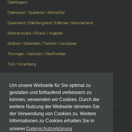
Oberbayern
Odenwald / Taubertal / Altmühltal
Sauerland / Ederbergland / Edersee / Münsterland
Schwarzwald / Elsass / Vogesen
Südtirol / Dolomiten / Trentino / Gardasee
Thüringen / Sachsen / Oberfranken
Tirol / Vorarlberg
Vogelsberg / Spessart / Rhön
Westerwald / Rheingau / Taunus
Um unsere Webseite für Sie optimal zu
gestalten und fortlaufend verbessern zu
Westschweiz, Wallis, Berner Oberland
können, verwenden wir Cookies. Durch die
weitere Nutzung der Webseite stimmen Sie
der Verwendung von Cookies zu. Weitere
Informationen zu Cookies erhalten Sie in
Impressum
|
Datenschutzerklärung
unserer
Datenschutzerklärung