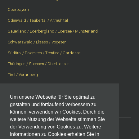
Oberbayern
Odenwald / Taubertal / Altmühltal
Sauerland / Ederbergland / Edersee / Münsterland
Schwarzwald / Elsass / Vogesen
Südtirol / Dolomiten / Trentino / Gardasee
Thüringen / Sachsen / Oberfranken
Tirol / Vorarlberg
Vogelsberg / Spessart / Rhön
Westerwald / Rheingau / Taunus
Um unsere Webseite für Sie optimal zu
gestalten und fortlaufend verbessern zu
Westschweiz, Wallis, Berner Oberland
können, verwenden wir Cookies. Durch die
weitere Nutzung der Webseite stimmen Sie
der Verwendung von Cookies zu. Weitere
Informationen zu Cookies erhalten Sie in
Impressum
|
Datenschutzerklärung