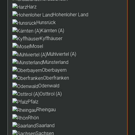
Harz
Hohenloher Land
Hunsrück
Kärnten (A)
Kyffhäuser
Mosel
Mühlviertel (A)
Münsterland
Oberbayern
Oberfranken
Odenwald
Osttirol (A)
Pfalz
Rheingau
Rhön
Saarland
Sachsen