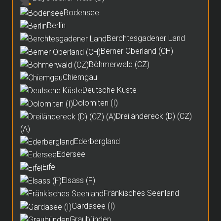
Bodensee
Berlin
Berchtesgadener Land
Berner Oberland (CH)
Böhmerwald (CZ)
Chiemgau
Deutsche Küste
Dolomiten (I)
Dreiländereck (D) (CZ)
(A)
Ederbergland
Edersee
Eifel
Elsass (F)
Fränkisches Seenland
Gardasee (I)
Graubünden