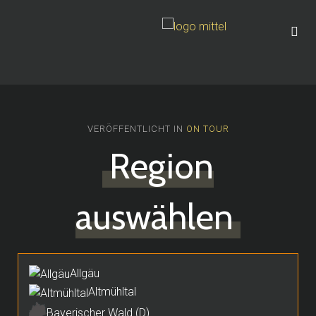
VERÖFFENTLICHT IN
ON TOUR
Region
auswählen
Allgäu
Altmühltal
Bayerischer Wald (D)