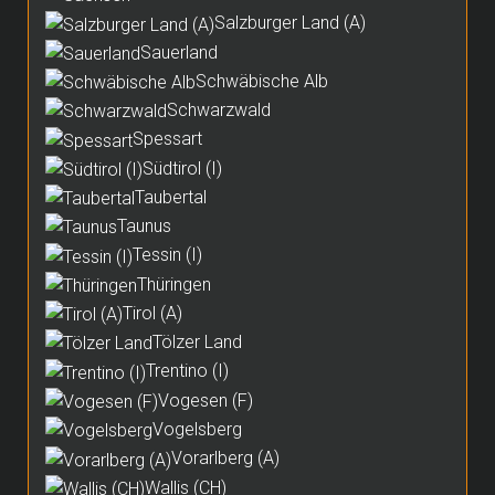
Salzburger Land (A)
Sauerland
Schwäbische Alb
Schwarzwald
Spessart
Südtirol (I)
Taubertal
Taunus
Tessin (I)
Thüringen
Tirol (A)
Tölzer Land
Trentino (I)
Vogesen (F)
Vogelsberg
Vorarlberg (A)
Wallis (CH)