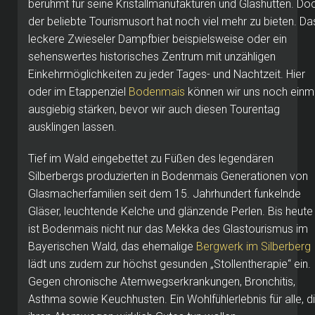
berühmt für seine Kristallmanufakturen und Glashütten. Do
der beliebte Tourismusort hat noch viel mehr zu bieten. Da
leckere Zwieseler Dampfbier beispielsweise oder ein
sehenswertes historisches Zentrum mit unzähligen
Einkehrmöglichkeiten zu jeder Tages- und Nachtzeit. Hier
oder im Etappenziel
Bodenmais
können wir uns noch einm
ausgiebig stärken, bevor wir auch diesen Tourentag
ausklingen lassen.
Tief im Wald eingebettet zu Füßen des legendären
Silberbergs produzierten in Bodenmais Generationen von
Glasmacherfamilien seit dem 15. Jahrhundert funkelnde
Gläser, leuchtende Kelche und glänzende Perlen. Bis heute
ist Bodenmais nicht nur das Mekka des Glastourismus im
Bayerischen Wald, das ehemalige
Bergwerk im Silberberg
lädt uns zudem zur höchst gesunden „Stollentherapie“ ein.
Gegen chronische Atemwegserkrankungen, Bronchitis,
Asthma sowie Keuchhusten. Ein Wohlfühlerlebnis für alle, d