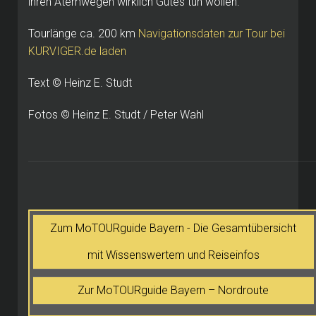
ihren Atemwegen wirklich Gutes tun wollen.
Tourlänge ca. 200 km
Navigationsdaten zur Tour bei
KURVIGER.de laden
Text © Heinz E. Studt
Fotos © Heinz E. Studt / Peter Wahl
Zum MoTOURguide Bayern - Die Gesamtübersicht
mit Wissenswertem und Reiseinfos
Zur MoTOURguide Bayern – Nordroute