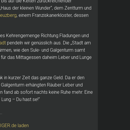
 bis auf die Kelten zurückreichender
„Haus der kleinen Wunder“, dem Zentturm und
reuzberg
, einem Franziskanerkloster, dessen
htes Kehrengemenge Richtung Fladungen und
adt
pendeln wir genüsslich aus. Die „Stadt am
Türmen, wie den Sule- und Galgenturm samt
te für das Mittagessen daheim Leber und Lunge
k in kurzer Zeit das ganze Geld. Da er den
am Galgenturm erhängten Räuber Leber und
 fand ab sofort nachts keine Ruhe mehr: Eine
 Lung – Du hast se!“
..
VIGER.de laden