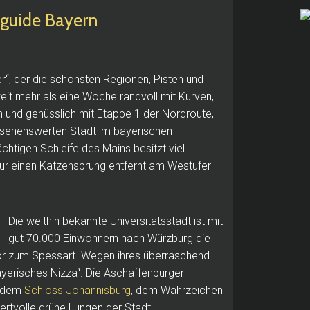
uide Bayern
er“, der die schönsten Regionen, Pisten und
eit mehr als eine Woche randvoll mit Kurven,
h und genüsslich mit Etappe 1 der Nordroute,
r sehenswerten Stadt im bayerischen
chtigen Schleife des Mains besitzt viel
 nur einen Katzensprung entfernt am Westufer
Die weithin bekannte Universitätsstadt ist mit
gut 70.000 Einwohnern nach Würzburg die
 Tor zum Spessart. Wegen ihres überraschend
yerisches Nizza“. Die Aschaffenburger
e dem
Schloss Johannisburg
, dem Wahrzeichen
ertvolle grüne Lungen der Stadt.