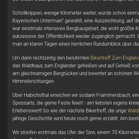
Schöllkrippen, wenige Kilometer weiter, wurde schon ein
Bayerischen Untermain“ gewählt, eine Auszeichnung, auf di
war einstmals intensives Bergbaugebiet, die wohl größte M
sukzessive der Öffentlichkeit wieder zugänglich gemacht.
man an klaren Tagen einen herrlichen Rundumblick über d
Um dann rechtzeitig den berühmten
Bikertreff Zum Englän
das Waldhaus zum Engländer geheißen und auf Geheiß von B
am gleichnamigen Bergrücken und bewirtet an schönen W
Himmelsrichtungen.
Über Habichsthal erreichen wir sodann Frammersbach, ei
Spessarts, die gerne Feste feiert - am liebsten eigens kreie
Erlebenswert! So wie der nächste Bikertreff, die urige
Wald
jährige Geschichte wird heute noch gerne erzählt. Am best
Wir streifen erstmals das Ufer der Sinn, einem 70 Kilomet