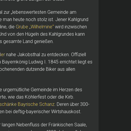
mal zur „lebenswertesten Gemeinde am
e man heute noch stolz ist. Jener Kahlgrund
ine, die
Grube „Wilhelmine“
wird inzwischen
 Und von den Hügeln des Kahlgrundes kann
as gesamte Land genießen.
der
nahe Jakobsthal zu entdecken. Offiziell
ayernkönig Ludwig I. 1845 errichtet liegt es
ochenenden dutzende Biker aus allen
ne urgemütliche Gemeinde im Herzen des
rte, wie das Köhlerfest oder die Kirb.
schänke Bayrische Schanz
. Deren über 300-
en bei deftig-bayerischer Wirtshauskost.
er langen Nebenfluss der Fränkischen Saale,