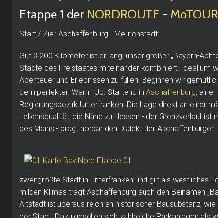
Etappe 1 der
NORDROUTE
-
MoTOURg
Start / Ziel: Aschaffenburg - Mellrichstadt
Gut 3.200 Kilometer ist er lang, unser großer „Bayern-Acht
Städte des Freistaates miteinander kombiniert. Ideal um w
Abenteuer und Erlebnissen zu füllen. Beginnen wir gemütlic
dem perfekten Warm-Up. Startend in
Aschaffenburg
, eine
Regierungsbezirk Unterfranken. Die Lage direkt an einer mä
Lebensqualität, die Nähe zu Hessen - der Grenzverlauf ist
des Mains - prägt hörbar den Dialekt der Aschaffenburger.
zweitgrößte Stadt in Unterfranken und gilt als westliches
milden Klimas trägt Aschaffenburg auch den Beinamen „Ba
Altstadt ist überaus reich an historischer Bausubstanz, wi
der Stadt. Dazu gesellen sich zahlreiche Parkanlagen als w