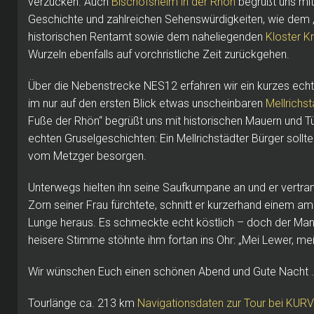
verzücken. Auch
Bischofsheim in der Rhön
begrüßt uns mit
Geschichte und zahlreichen Sehenswürdigkeiten, wie dem 
historischen Rentamt sowie dem naheliegenden
Kloster K
Wurzeln ebenfalls auf vorchristliche Zeit zurückgehen.
Über die Nebenstrecke NES12 erfahren wir ein kurzes ec
im nur auf den ersten Blick etwas unscheinbaren
Mellrichst
Fuße der Rhön“ begrüßt uns mit historischen Mauern und 
echten Gruselgeschichten: Ein Mellrichstädter Bürger soll
vom Metzger besorgen.
Unterwegs hielten ihn seine Saufkumpane an und er vertran
Zorn seiner Frau fürchtete, schnitt er kurzerhand einem 
Lunge heraus. Es schmeckte echt köstlich – doch der Mann
heisere Stimme stöhnte ihm fortan ins Ohr: „Mei Lewer, mei
Wir wünschen Euch einen schönen Abend und Gute Nacht .
Tourlänge ca. 213 km
Navigationsdaten zur Tour bei KUR