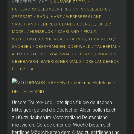
VERÖFFENTLICHT IN
KURVIGE ZEITEN -
HOTELVORSTELLUNGEN
| REGION:
VOGELSBERG /
SPESSART / RHÖN
,
HARZ / WESERBERGLAND
,
SAUERLAND / EDERBERGLAND / EDERSEE
,
EIFEL /
MOSEL / HUNSRÜCK / SAARLAND / PFALZ
,
WESTERWALD / RHEINGAU / TAUNUS
,
THÜRINGEN /
SACHSEN / OBERFRANKEN
,
ODENWALD / TAUBERTAL /
ALTMÜHLTAL
,
SCHWARZWALD / ELSASS / VOGESEN
,
OBERBAYERN
,
BAYERISCHER WALD / DREILÄNDERECK
D – CZ – A
Unsere Touren- und Hoteltipps für die deutschen
Mittelgebirge und die Deutschen Alpen sollen Euch
zu Kurzurlauben im Motorradland Deutschland
motivieren. Gerade unter der Woche bieten sich
herrliche Möglichkeiten dem Alltag zu entfliehen und