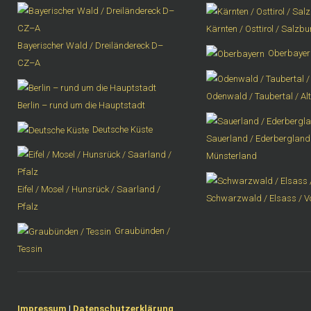
Kärnten / Osttirol / Salzb
Bayerischer Wald / Dreiländereck D–
Oberbayer
CZ–A
Odenwald / Taubertal / Al
Berlin – rund um die Hauptstadt
Deutsche Küste
Sauerland / Ederbergland 
Münsterland
Eifel / Mosel / Hunsrück / Saarland /
Schwarzwald / Elsass / 
Pfalz
Graubünden /
Tessin
Impressum
|
Datenschutzerklärung