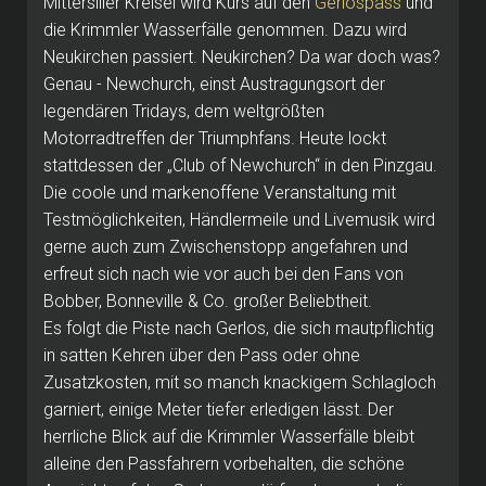
Mittersiller Kreisel wird Kurs auf den
Gerlospass
und
die Krimmler Wasserfälle genommen. Dazu wird
Neukirchen passiert. Neukirchen? Da war doch was?
Genau - Newchurch, einst Austragungsort der
legendären Tridays, dem weltgrößten
Motorradtreffen der Triumphfans. Heute lockt
stattdessen der „Club of Newchurch“ in den Pinzgau.
Die coole und markenoffene Veranstaltung mit
Testmöglichkeiten, Händlermeile und Livemusik wird
gerne auch zum Zwischenstopp angefahren und
erfreut sich nach wie vor auch bei den Fans von
Bobber, Bonneville & Co. großer Beliebtheit.
Es folgt die Piste nach Gerlos, die sich mautpflichtig
in satten Kehren über den Pass oder ohne
Zusatzkosten, mit so manch knackigem Schlagloch
garniert, einige Meter tiefer erledigen lässt. Der
herrliche Blick auf die Krimmler Wasserfälle bleibt
alleine den Passfahrern vorbehalten, die schöne