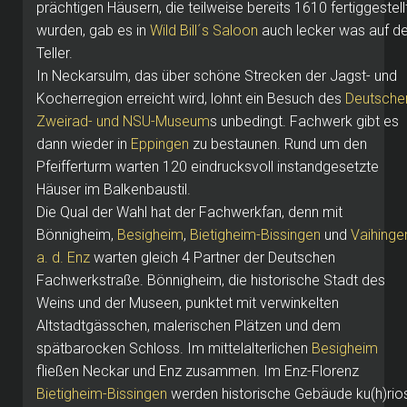
prächtigen Häusern, die teilweise bereits 1610 fertiggestell
wurden, gab es in
Wild Bill´s Saloon
auch lecker was auf d
Teller.
In Neckarsulm, das über schöne Strecken der Jagst- und
Kocherregion erreicht wird, lohnt ein Besuch des
Deutsche
Zweirad- und NSU-Museum
s unbedingt. Fachwerk gibt es
dann wieder in
Eppingen
zu bestaunen. Rund um den
Pfeifferturm warten 120 eindrucksvoll instandgesetzte
Häuser im Balkenbaustil.
Die Qual der Wahl hat der Fachwerkfan, denn mit
Bönnigheim,
Besigheim
,
Bietigheim-Bissingen
und
Vaihinge
a. d. Enz
warten gleich 4 Partner der Deutschen
Fachwerkstraße. Bönnigheim, die historische Stadt des
Weins und der Museen, punktet mit verwinkelten
Altstadtgässchen, malerischen Plätzen und dem
spätbarocken Schloss. Im mittelalterlichen
Besigheim
fließen Neckar und Enz zusammen. Im Enz-Florenz
Bietigheim-Bissingen
werden historische Gebäude ku(h)rio